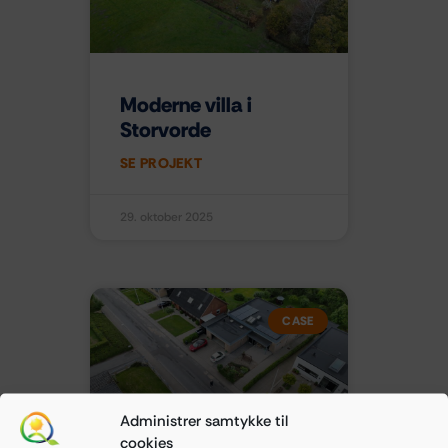
Moderne villa i
Storvorde
SE PROJEKT
29. oktober 2025
CASE
Administrer samtykke til
cookies