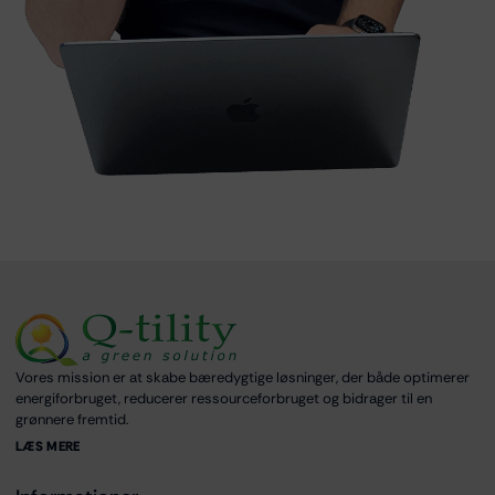
Vores mission er at skabe bæredygtige løsninger, der både optimerer
energiforbruget, reducerer ressourceforbruget og bidrager til en
grønnere fremtid.
LÆS MERE