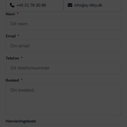
+45 21 76 20 88
info@q-tility.dk
Navn
Email
Telefon
Besked
Henvisningskode